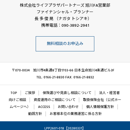
株式会社ライフプラザパートナーズ 旭川FA営業部
ファイナンシャル・プランナー
長 多 俊 晃 （ナガタ トシアキ）
携帯電話：090-3892-2941
無料相談のお申込み
〒070-0034 旭川市4条通8丁目1703-66 日本生命旭川4条通ビル3F
TEL: 0166-21-8830 FAX: 0166-21-8832
TOP
ご挨拶
保険選びや見直し相談について
法人・経営者
向けご相談
資産運用のご相談について
取扱保険会社（公式ホー
ムページへ）
ACCESS
お問い合わせ
個人情報保護方針
勧誘方針
お客様本位の業務運営に係る方針
LPP2601-018【20280331】