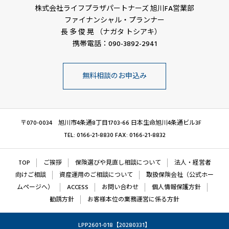
株式会社ライフプラザパートナーズ 旭川FA営業部
ファイナンシャル・プランナー
長 多 俊 晃 （ナガタ トシアキ）
携帯電話：090-3892-2941
無料相談のお申込み
〒070-0034 旭川市4条通8丁目1703-66 日本生命旭川4条通ビル3F
TEL: 0166-21-8830 FAX: 0166-21-8832
TOP
ご挨拶
保険選びや見直し相談について
法人・経営者
向けご相談
資産運用のご相談について
取扱保険会社（公式ホー
ムページへ）
ACCESS
お問い合わせ
個人情報保護方針
勧誘方針
お客様本位の業務運営に係る方針
LPP2601-018【20280331】